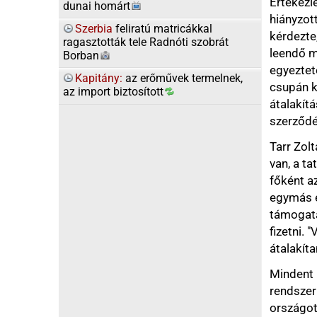
A jelölt megválasztá
(MTI)
Friss hírek az el
22:35
Felmérés: Zalu
hatodik
21:54
Farizeusok sz
21:45
Bezár az orsz
munka nélkül
21:24
Holnaptól nin