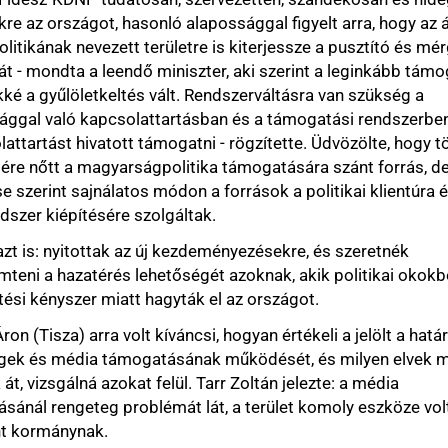
érés lehetőségét azoknak, akik politikai okokból vagy
állampolgársá
fesztiválon
(1
 miatt hagyták el az országot.
Társadalmi
l
ra volt kíváncsi, hogyan értékeli a jelölt a határon túli
energiakérdé
a támogatásának működését, és milyen elvek mentén
á azokat felül. Tarr Zoltán jelezte: a média
eg problémát lát, a terület komoly eszköze volt a
ak.
a (Fidesz) egyebek között azt kérdezte, mi a véleménye
rvényről. A leendő miniszter ezzel kapcsolatban azt
rmány képtelen volt a szükséges lépéseket megtenni, a
lnök hét éve nem járt Kárpátalján, az ottani közösséget
ni, ott tartanak, hogy elnéptelenedik Kárpátalja. Magyar
nök közeljövőben tartandó találkozóján a kisebbségek
 lesz az elsődleges napirendi pont - jelezte.
sz) a Határtalanul! program, illetve a Kőrösi Csoma
dor programok jövőjére volt kíváncsi. Ezzel
Dossziék
zterjelölt jelezte: a kormány a következő ülésén
kat a programokat, amelyek nem várhatnak egy
20 éves a K
udják elérhetővé tenni. Hozzátette: nagyszerű ösztöndíj-
harc a polkor
eket feltétlenül megtartják és a tapasztalatok alapján
Állambizto
.