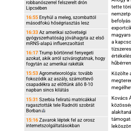
fokozódik az aszály, számottevő
megteremteni a hazat
csapadékra az előttünk álló 8-10
megélhetési kényszer
napban sincs kilátás
Kovács Áron (Tisza) ar
15:31
Szerbia feliratú matricákkal
közösségek és médi
ragasztották tele Radnóti szobrát
Borban
alakítaná át, vizsgáln
támogatásánál renget
15:16
Zavarok léptek fel az orosz
internetszolgáltatásokban
leköszönt kormányn
14:54
A román legfelsőbb bíróság
Molnárné Lezsák Ann
elrendelte az érdemi tárgyalás
az ukrán oktatási tö
lefolytatását Calin Georgescu volt
mondta: az Orbán-ko
államfőjelölt ügyében
leköszönt minisztere
Összes friss hír
nem sikerült megvéde
Péter és az ukrán el
24 óra legolvasottabbjai
helyzetének rendezése
Kilenc
napja eltűnt egy 21 éves
fiatal, az Ozora Fesztiválon látták
Csibi Krisztina (Fide
utoljára
Sándor és Petőfi Sán
kapcsolatban a minis
Kirobbanó
sikerrel járt egy zsidó
épületátvizsgálás Dél-Libanonban
tárgyalja, hogy azo
vizsgálatra, hogyan t
Iráni
elnök: nagyon nehéz
kommunikálni az ország legfőbb
programok vannak, ez
vezetőjével
fejleszteni is kívánják