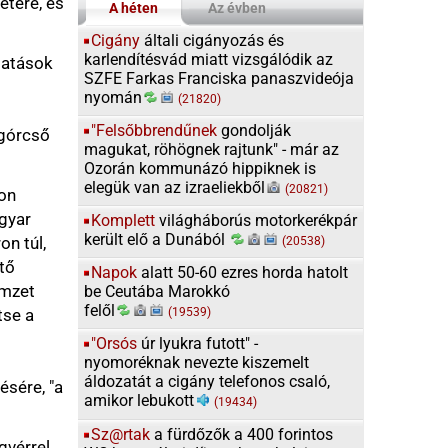
z
izraeliekből
(20821)
ágháborús motorkerékpár
Dunából
(20538)
50-60 ezres horda hatolt
Marokkó
9539)
kra futott" -
nevezte kiszemelt
igány telefonos csaló,
ott
(19434)
ürdőzők a 400 forintos
 díjra a keszthelyi
ndon
(18087)
nem oldjuk meg.
ána!" - Az
 át ismert Európa
n
ítélve
(17158)
r kétszavas
 után azonnal
 az M1 Híradó új
jének
(16276)
 45 éves amerikai