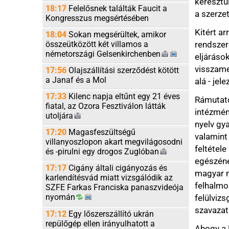
17:33
Kilenc napja eltűnt egy 21 éves
Rámutatott: elkötel
fiatal, az Ozora Fesztiválon látták
intézményeket, ame
utoljára
nyelv gyakorlásához 
17:20
Magasfeszültségű
valamint a diaszpór
villanyoszlopon akart megvilágosodni
feltétele a közössé
és -pirulni egy drogos
Zuglóban
egészének fejlődéséhe
17:17
Cigány általi cigányozás és
magyar nemzeten bel
karlendítésvád miatt vizsgálódik az
felhalmozódott keser
SZFE Farkas Franciska panaszvideója
nyomán
felülvizsgálatára, a 
szavazati jog tiszte
17:12
Egy lőszerszállító ukrán
repülőgép ellen irányulhatott a
Ahogy a Fidesz-KDNP
robbanószerrel felszerelt drón
tette tönkre az orszá
Lipcsében
nemzetpolitikának ne
16:55
Enyhül a meleg, szombattól
befolyását - mondta 
másodfokú hőségriasztás lesz
exportcikké a gyűlöl
16:33
Az amerikai szövetségi
magyarsággal való k
gyógyszerhatóság jóváhagyta az első
a kapcsolattartást h
mRNS-alapú influenzaoltást
tízszeresére nőtt a 
16:17
Trump börtönnel fenyegeti
értékelése szerint sa
azokat, akik arról szivárogtatnak, hogy
hűbérrendszer kiépít
fogytán az amerikai rakéták
Közölte azt is: nyit
15:53
Agrometeorológia: tovább