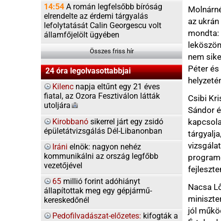
65
millió forint adóhiányt
Nacsa Lőrinc (KDNP) 
állapítottak meg egy gépjármű-
miniszterjelölt a p
kereskedőnél
jól működő Kárpát-m
Pedofilvadászat-előzetes:
kifogták a
Értekezlet (Máért) és
dunai
homárt
hiányzott a kárpátalj
Szerbia
feliratú matricákkal
kérdezte, hogyan kív
ragasztották tele Radnóti szobrát
leendő miniszter rög
Borban
egyeztetési fórumoka
Kapitány:
az erőművek termelnek,
csupán kirakat, azt 
az import
biztosított
átalakításáról közöl
szerződéseket öt év
Tarr Zoltán értékelé
van, a tatárjárás nem
főként az emberek ps
egymás elleni uszítá
támogatások nem jóak
fizetni. "Velejéig ro
átalakítani" - hangozt
Mindent meg kell tart
rendszerben" történt
országot a lepusztul