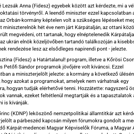
Besúgók, ü
leköszönő nemzetpolitikai államtitkár azt kérdezte, a
Epstein - a
árbeszéd kapcsán milyen fórumokra gondolt a meglévő és
botránya
edencei Magyar Képviselők Fóruma, a Magyar Állandó
Holokauszt
 a diaszpóra tanács mellett vagy helyett. Szerinte fájóan
ai helyzetre való reflektálás is az expozéjából, és azt
Hungarizm
ánja átalakítani a Bethlen Gábor Alapkezelőt (BGA). A
Kérdések é
zítette: meg fogják tartani a támogatásokat, az
Kuruc.infóról
t, de szerinte a Máért éves ülése egy alkalommal
Magyar és 
szeretnék, hogy ott érdemi munka történjen. A BGA
kurucoknak
te: megvizsgálják a működését, a döntéseket és a
Nyilasfóbi
re visszamenően.
figyelmébe: l
se szerint Magyarország egészen elkeserítő állapotban
Zsidó hara
 okozott akkora pusztítást, mint az elmúlt 16-20 év,
civilizáció
zichéjében és lelkében, akik félelemben, gyűlöletben,
Zsidók és b
sban éltek. Alapjaiban rossz dolgok történtek, a
inkorrekt tén
aratú támogatások voltak, ezekért súlyos árat kellett
mlott rendszerről beszélünk, amit alapjaiban kell
atta.
ani, ami jó, de alapvetően "egy hidegvérrel kiagyalt
ek olykor-olykor jó dolgok. Az a feladatuk, hogy az
t állapotból kihozzák - mondta.