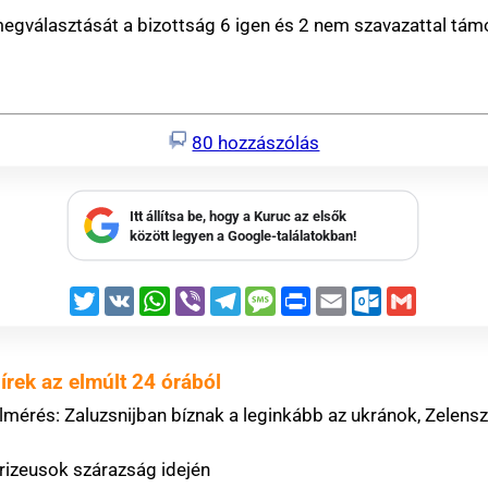
óságok újabb tömeges határsértésre biztató üzeneteket
t-előzetes: kifogták a dunai
homárt
yészség vádat emelt húsz ember ellen háborús
att
onszerzéssel gyanúsították meg Ukrajna volt
etét
háborús Focke-Wulfot restauráltak Törökországban -
a végre a
próbarepülést
erzés szerint az oroszok ukrán drónokat is bevethetnek a
ül a kánikula, de továbbra is meleg idő lesz, egy-egy
lálták Faucit a Kongresszus megsértésében
ltek, amikor összeütközött két villamos a
nkirchenben
 szerződést kötött a Janaf és a Mol
tűnt egy 21 éves fiatal, az Ozora Fesztiválon látták
égű villanyoszlopon akart megvilágosodni és -pirulni
n
cigányozás és karlendítésvád miatt vizsgálódik az SZFE