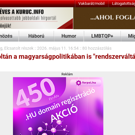
Vakbarát/mobil
Látogatottság
RSS
Fórum
Háború
Humor
LMBTQP+
Migránsbűnözés
Vide
szek
::
2026. május 11. 16:54
::
80 hozzászólás
Kereső
agyarságpolitikában is "rendszerváltást"
Árfolyamok
Reklám
EUR
USD
GBP
CHF
CAD
Szavazás
Ki volt hazánk 
köztársasági e
»
Károlyi Mihály,