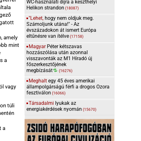
gú férfi a drogos Ozora
6066)
yukak az
sek
nyomán
(15670)
uruc.info - két évtizednyi
rekt hazugságok ellen
nsági ügyek