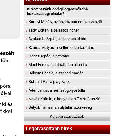
 palástos hóhér
, a hasznos idióta
 a kellemetlen társutas
 patkány
láthatatlan államfő
 a szabad madár
plagizátor
nemzet golyóstolla
 a kegyelmes Tisza-árasztó
a súlytalan szürkeség
rábbi szavazások
bb hírek
Az évben
i cigányozás és
d miatt vizsgálódik az
Franciska panaszvideója
(21820)
dűnek
gondolják
gnek rajtunk" - már az
unázó hippiknek is