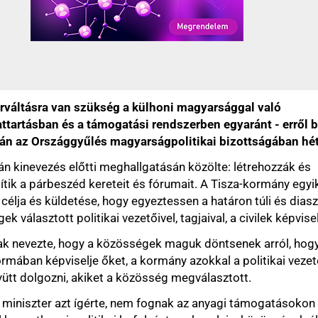
»
Tildy Zoltán, a
»
Szakasits Árpád
an szükség a külhoni magyarsággal való
»
Szűrös Mátyás,
és a támogatási rendszerben egyaránt - erről beszélt
»
Göncz Árpád, a
ággyűlés magyarságpolitikai bizottságában hétfőn.
»
Mádl Ferenc, a 
s előtti meghallgatásán közölte: létrehozzák és
»
Sólyom László,
zéd kereteit és fórumait. A Tisza-kormány egyik
»
Schmitt Pál, a 
ldetése, hogy egyeztessen a határon túli és diaszpóra
»
Áder János, a 
politikai vezetőivel, tagjaival, a civilek képviselőivel.
»
Novák Katalin,
hogy a közösségek maguk döntsenek arról, hogy ki és
»
Sulyok Tamás, 
iselje őket, a kormány azokkal a politikai vezetőkkel
Ko
i, akiket a közösség megválasztott.
Legolvasotta
azt ígérte, nem fognak az anyagi támogatásokon
, politikai befolyást gyakorolni a közösségek életére, és
A héten
egtartják.
Cigány
által
karlendítésvá
osan átvizsgálják a határon túli és diaszpóratámogatások
SZFE Farkas 
molás rendjét és formáját, és ha szükséges, jogi
nyomán
yeznek. Lesz olyan támogatás, amit tíz évre
"Felsőbbren
enek át, de alapvetően az elmúlt öt évet veszik górcső
magukat, röhö
Ozorán komm