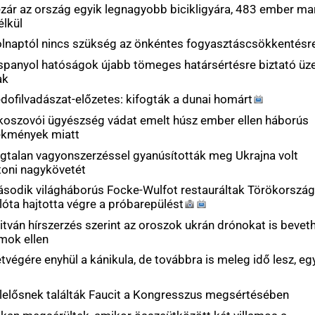
naszvideója
nyomán
lító ukrán repülőgép ellen irányulhatott a robbanószerrel
sében
g, szombattól másodfokú hőségriasztás lesz
zövetségi gyógyszerhatóság jóváhagyta az első mRNS-
l fenyegeti azokat, akik arról szivárogtatnak, hogy
rakéták
gia: tovább fokozódik az aszály, számottevő
nk álló 8-10 napban sincs kilátás
tú matricákkal ragasztották tele Radnóti szobrát
 fel az orosz internetszolgáltatásokban
sőbb bíróság elrendelte az érdemi tárgyalás
Georgescu volt államfőjelölt ügyében
gáltatás indítására kapott engedélyt Londonban az Uber
előre elmentek Szalonnáról a kassai illegális
öztetett cigányok
yipar csaknem 200 megawattal csökkentette
át