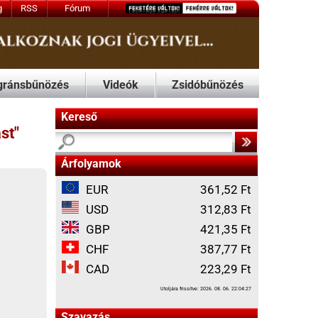
ók
Zsidóbűnözés
361,52 Ft
312,83 Ft
421,35 Ft
387,77 Ft
223,29 Ft
Utoljára frissítve: 2026. 08. 06. 22:04:27
eddigi legpocsékabb
lnöke?
 az őszirózsás nemzetvesztő