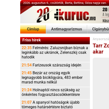
2026. augusztus 6., csütörtök, Berta, Bettina, Géza napja van.
Címlap
Antimagyarizmus
Cigánybűnözés
Anyaország
,
Elcsatolt ré
Friss hírek
Tarr Zoltán a m
22:35
Felmérés: Zaluzsnijban bíznak a
akar
leginkább az ukránok, Zelenszkij csak
hatodik
21:54
Farizeusok szárazság idején
21:45
Bezár az ország egyik
legnagyobb bicikligyára, 483 ember
marad munka nélkül
21:24
Holnaptól nincs szükség az
önkéntes fogyasztáscsökkentésre
21:07
A spanyol hatóságok újabb
tömeges határsértésre biztató
üzeneteket vizsgálnak
20:28
Pedofilvadászat-előzetes:
kifogták a dunai
homárt