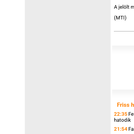
21:07
A spanyol hat
vizsgálnak
20:28
Pedofilvadásza
20:23
A koszovói üg
bűncselekmények mi
20:07
Jogtalan vagy
washingtoni nagyköv
19:25
Második világ
német pilóta hajtott
18:52
A litván hírsz
balti államok ellen
18:36
Hétvégére enyh
záporral
18:17
Felelősnek ta
18:04
Sokan megsérü
németországi
Gelse
17:56
Olajszállítási
17:33
Kilenc napja el
utoljára
17:20
Magasfeszülts
egy drogos
Zuglóba
17:17
Cigány általi 