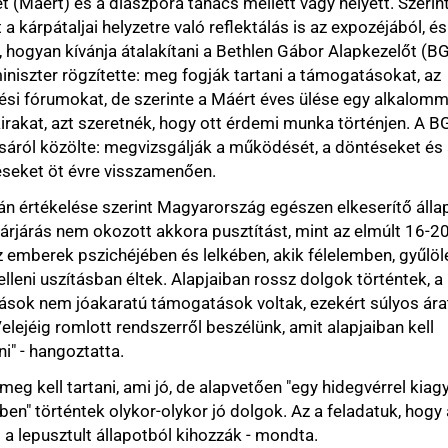
sát a bizottság 6 igen és 2 nem szavazattal támogatta.
80 hozzászólás
Itt állítsa be, hogy a Kuruc az elsők
között legyen a Google-találatokban!
Twitter
VK
WhatsApp
Viber
Telegram
Message
Email
Outlook.com
Gmail
múlt 24 órából
zsnijban bíznak a leginkább az ukránok, Zelenszkij csak
árazság idején
ág egyik legnagyobb bicikligyára, 483 ember marad
cs szükség az önkéntes fogyasztáscsökkentésre