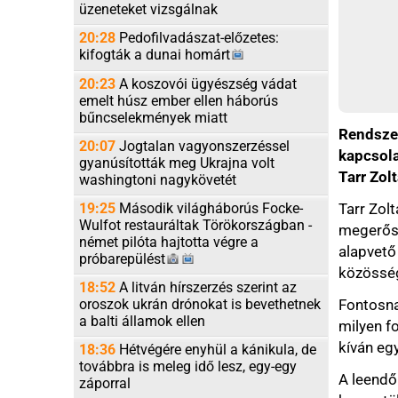
20:23
A koszovói ügyészség vádat
emelt húsz ember ellen háborús
bűncselekmények miatt
Rendszerváltásra v
20:07
Jogtalan vagyonszerzéssel
kapcsolattartásban 
gyanúsították meg Ukrajna volt
Tarr Zoltán az Orsz
washingtoni nagykövetét
Tarr Zoltán kinevezé
19:25
Második világháborús Focke-
Wulfot restauráltak Törökországban -
megerősítik a párbes
német pilóta hajtotta végre a
alapvető célja és kü
próbarepülést
közösségek választott 
18:52
A litván hírszerzés szerint az
Fontosnak nevezte, 
oroszok ukrán drónokat is bevethetnek
a balti államok ellen
milyen formában képv
kíván együtt dolgozn
18:36
Hétvégére enyhül a kánikula, de
továbbra is meleg idő lesz, egy-egy
A leendő miniszter 
záporral
keresztül beavatkozni
18:17
Felelősnek találták Faucit a
a szerzett jogokat m
Kongresszus megsértésében
Kitért arra is: alap
18:04
Sokan megsérültek, amikor
rendszerét, az elszá
összeütközött két villamos a
németországi
Gelsenkirchenben
eljárásokat kezdemén
visszamenőleg tekint
17:56
Olajszállítási szerződést kötött
a Janaf és a Mol
alá - jelezte.