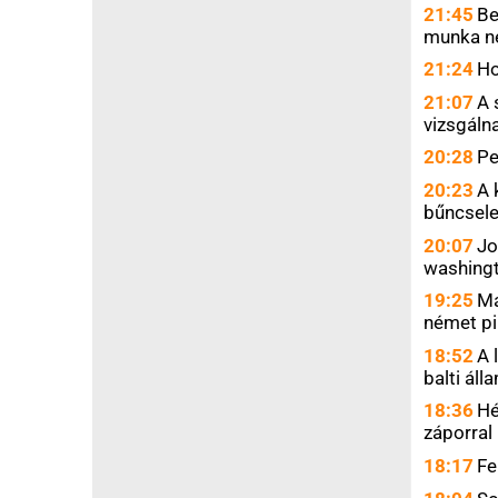
Farkas Franciska pa
17:12
Egy lőszerszál
felszerelt drón Lipc
16:55
Enyhül a mele
16:33
Az amerikai s
alapú influenzaoltást
16:17
Trump börtönne
fogytán az amerikai 
15:53
Agrometeoroló
csapadékra az előttü
15:31
Szerbia felira
Borban
15:16
Zavarok léptek
14:54
A román legfel
lefolytatását Calin 
14:33
Robotaxi-szol
és a Wayve
14:14
Úgy tűnik, egy
bódévárosból bekölt
14:06
A magyar veg
energiafelhasználás