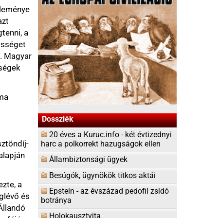
gynökök titkos aktái
z évszázad pedofil zsidó
vita
us és Wagner-muzsika
s válaszok a
európai történelem
ások és Horthy-imádók
egyen világosság!
pófogóban az európai
olhák - politikailag
yek és vélemények