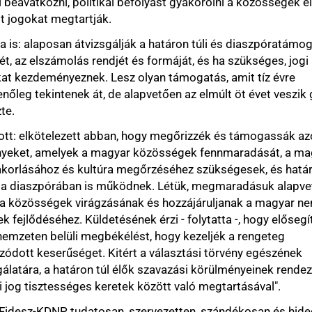
elegük van a
ezett abban, hogy megőrizzék és támogassák azon
lyek a magyar közösségek fennmaradását, a magyar
Komplett
vil
került elő a 
és kultúra megőrzéséhez szükségesek, és határon túl,
ában is működnek. Létük, megmaradásuk alapvető
Napok
alatt 
gek virágzásának és hozzájáruljanak a magyar nemzet
be Ceutába 
felől
(1
z. Küldetésének érzi - folytatta -, hogy elősegítse a
üli megbékélést, hogy kezeljék a rengeteg
"Orsós
úr lyu
űséget. Kitért a választási törvény egészének
nyomoréknak 
áldozatát a c
határon túl élők szavazási körülményeinek rendezésére, "a
amikor
lebuk
sséges keretek között való megtartásával".
Sz@rtak
a f
 tudatosan, szervezetten, szándékosan és hidegvérrel
WC-használati
got, hasonló alapossággal figyelt arra, hogy az általa
Helikon
stra
vezett területre is kiterjessze a pusztító és mérgező
"Lehet,
hogy 
a leendő miniszter, aki szerint a leginkább támogatott
Számoljunk ut
etkeltés vált. Rendszerváltásra van szükség a
évszázadokon
eltűnésre va
apcsolattartásban és a támogatási rendszerben, amely
ivatott támogatni - rögzítette. Üdvözölte, hogy több mint
Magyar
Péte
magyarságpolitika támogatására szánt forrás, de
hozzászólása
visszavonták
jnálatos módon a források a politikai klientúra és a
főszerkesztő
ésére szolgáltak.
megbízását
ottak az új kezdeményezésekre, és szeretnék
Meghalt
egy