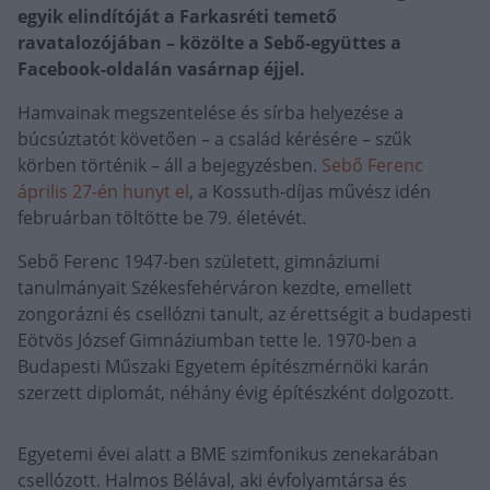
egyik elindítóját a Farkasréti temető
ravatalozójában – közölte a Sebő-együttes a
Facebook-oldalán vasárnap éjjel.
Hamvainak megszentelése és sírba helyezése a
búcsúztatót követően – a család kérésére – szűk
körben történik – áll a bejegyzésben.
Sebő Ferenc
április 27-én hunyt el
, a Kossuth-díjas művész idén
februárban töltötte be 79. életévét.
Sebő Ferenc 1947-ben született, gimnáziumi
tanulmányait Székesfehérváron kezdte, emellett
zongorázni és csellózni tanult, az érettségit a budapesti
Eötvös József Gimnáziumban tette le. 1970-ben a
Budapesti Műszaki Egyetem építészmérnöki karán
szerzett diplomát, néhány évig építészként dolgozott.
Egyetemi évei alatt a BME szimfonikus zenekarában
csellózott. Halmos Bélával, aki évfolyamtársa és