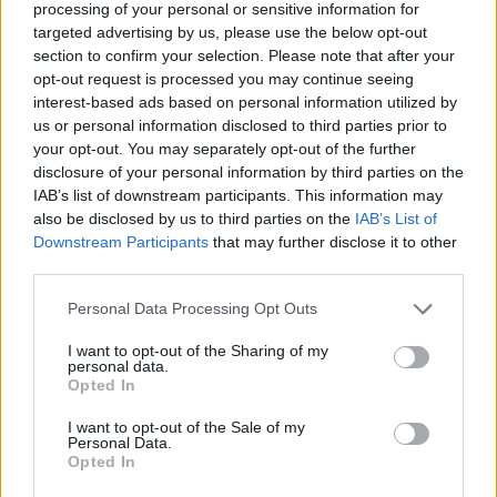
processing of your personal or sensitive information for
össztáncok helyszíne lett. 1973 végén a Kassák Klubba
targeted advertising by us, please use the below opt-out
költöztek, ekkortól énekelt velük az évtized végéig
section to confirm your selection. Please note that after your
Sebestyén Márta. Ők voltak a nem sokkal később
opt-out request is processed you may continue seeing
országos mozgalommá szerveződött táncház
úttörői,
interest-based ads based on personal information utilized by
Halmos Bélával a zenészeket is ők tanították. A magyar
us or personal information disclosed to third parties prior to
táncházmódszer 2011-ben az UNESCO szellemi
your opt-out. You may separately opt-out of the further
disclosure of your personal information by third parties on the
kulturális örökség listájára is felkerült. A Sebő-együttes
IAB’s list of downstream participants. This information may
1994-ben új tagokkal bővült.
also be disclosed by us to third parties on the
IAB’s List of
Downstream Participants
that may further disclose it to other
KAPCSOLÓDÓ
third parties.
Please note that this website/app uses one or more Google
Personal Data Processing Opt Outs
services and may gather and store information including but
not limited to your visit or usage behaviour. You may click to
I want to opt-out of the Sharing of my
personal data.
grant or deny consent to Google and its third-party tags to
Opted In
use your data for below specified purposes in below Google
consent section.
I want to opt-out of the Sale of my
Personal Data.
Opted In