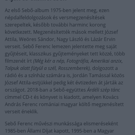
Az első Sebő-album 1975-ben jelent meg, ezen
népdalfeldolgozások és versmegzenésítések
szerepeltek, később további harminc korong
következett. Megzenésítették mások mellett József
Attila, Weöres Sándor, Nagy László és Lázár Ervin
verseit. Sebő Ferenc lemezen jelentette meg saját
gyűjtéseit, klasszikus gyűjteményeket tett közzé, több
filmzenét írt
(Még kér a nép, Fotográfia, Amerikai anzix,
Talpuk alatt fütyül a szél, Rosszemberek),
dolgozott a
rádió és a színház számára is, Jordán Tamással közös
József Attila-estjükkel pedig két évtizeden át járták az
országot. 2018-ban a Sebő-együttes
Árdéli szép tánc
címmel CD-t és könyvet is kiadott, amelyen Kovács
András Ferenc romániai magyar költő megzenésített
verseit éneklik.
Sebő Ferenc művészi munkássága elismeréseként
1985-ben Állami Díjat kapott, 1995-ben a Magyar