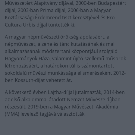
Művészetért Alapítvány díjával, 2000-ben Budapestért
díjjal, 2003-ban Prima díjjal, 2006-ban a Magyar
Köztársasági Érdemrend tisztikeresztjével és Pro
Cultura Urbis díjjal tüntették ki.
A magyar népművészeti örökség ápolásáért, a
népművészet, a zene és tánc kutatásának és mai
alkalmazásának módszertani központjául szolgáló
Hagyományok Háza, valamint újító szellemű műsorok
létrehozásáért, a határokon túl is számontartott
sokoldalú művészi munkássága elismeréseként 2012-
ben Kossuth-díjat vehetett át.
A következő évben Lajtha-díjjal jutalmazták, 2014-ben
az első alkalommal átadott Nemzet Művésze díjban
részesült, 2019-ben a Magyar Művészeti Akadémia
(MMA) levelező tagjává választották.