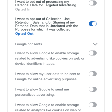
I want to opt-out of processing my
Personal Data for Targeted Advertising.
Opted In
„Csak egyszer gyere el, eljössz még
I want to opt-out of Collection, Use,
Retention, Sale, and/or Sharing of my
többször is”
Personal Data that Is Unrelated with the
Purposes for which it was collected.
Opted Out
A táncház a XXI. században is sikeresen megállja
helyét.
Google consents
I want to allow Google to enable storage
A zenekutatás, a zeneszerzés és az előadó-művészet
related to advertising like cookies on web or
szétválaszthatatlanul egybefonódnak életében. 1984 és
device identifiers in apps.
1989 között elvégezte a Liszt Ferenc Zeneművészeti
I want to allow my user data to be sent to
Főiskola zenetudományi szakát, szakdolgozatát Vikár
Google for online advertising purposes.
Béla népzenei gyűjteményéből írta. A Bartók Béla
Zeneművészeti Szakközépiskolában és a Liszt Ferenc
I want to allow Google to send me
Zeneművészeti Egyetemen népzenét,
personalized advertising.
repertoárismeretet, tekerőlantot, kamarazenét
tanított.
I want to allow Google to enable storage
related to analytics like cookies on web or