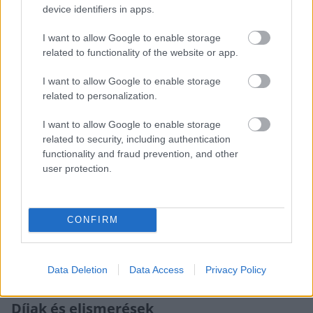
1973-tól az évtized végéig a Népművelési Intézet
device identifiers in apps.
kutatási osztályán dolgozott, 1988-ban az MTA
I want to allow Google to enable storage
Zenetudományi Intézetének kutatója lett. 1991-től a
related to functionality of the website or app.
Magyar Televízióban az ő szerkesztésében kerültek
adásba a népzenei és régizenei témájú műsorok,
I want to allow Google to enable storage
számos költészeti ismeretterjesztő sorozatban
related to personalization.
működött közre, zenét írt a gyerekeknek készített
Cimbora
című műsorhoz.
I want to allow Google to enable storage
related to security, including authentication
1996 és 2001 között az Állami Népi Együttes művészeti
functionality and fraud prevention, and other
vezetője, 1999–2000-ben a Magyar Táncművészeti
user protection.
Szövetség társelnöke, a 2002. évi alapítástól 2011-ig a
Hagyományok Házának szakmai igazgatója volt. A
Fölszállott a páva
című televíziós népzenei és néptáncos
CONFIRM
tehetségkutató zsűrijének elnökeként is
tevékenykedett, önálló rádióműsort is jegyzett
Népzene
– Sebő
címmel.
Data Deletion
Data Access
Privacy Policy
Díjak és elismerések