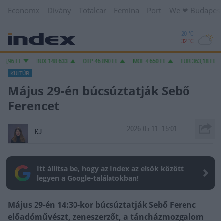
Economx
Dívány
Totalcar
Femina
Port
We ❤︎ Budapes
20 °C
32 °C
3,96
Ft
BUX
148 633
OTP
46 890
Ft
MOL
4 650
Ft
EUR
363,18
Ft
KULTÚR
Május 29-én búcsúztatják Sebő
Ferencet
2026.05.11. 15:01
- KJ -
Itt állítsa be, hogy az Index az elsők között
legyen a Google-találatokban!
Május 29-én 14:30-kor búcsúztatják Sebő Ferenc
előadóművészt, zeneszerzőt, a táncházmozgalom