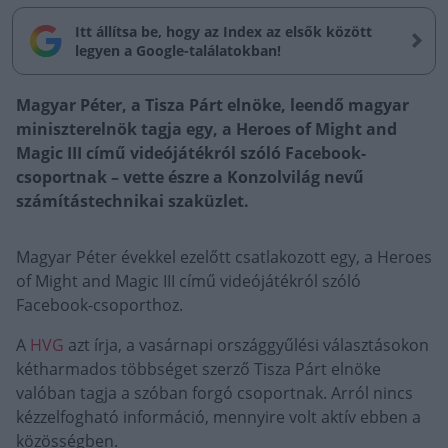
Itt állítsa be, hogy az Index az elsők között
legyen a Google-találatokban!
Magyar Péter, a Tisza Párt elnöke, leendő magyar
miniszterelnök tagja egy, a Heroes of Might and
Magic III című videójátékról szóló Facebook-
csoportnak – vette észre a Konzolvilág nevű
számítástechnikai szaküzlet.
Magyar Péter évekkel ezelőtt csatlakozott egy, a Heroes
of Might and Magic III című videójátékról szóló
Facebook-csoporthoz.
A
HVG
azt írja, a vasárnapi országgyűlési választásokon
kétharmados többséget szerző Tisza Párt elnöke
valóban tagja a szóban forgó csoportnak. Arról nincs
kézzelfogható információ, mennyire volt aktív ebben a
közösségben.