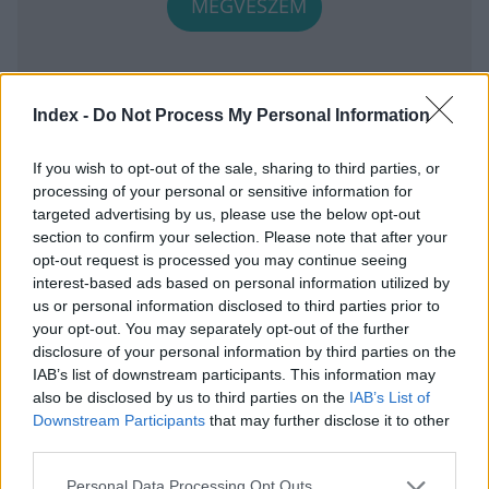
MEGVESZEM
Index -
Do Not Process My Personal Information
If you wish to opt-out of the sale, sharing to third parties, or
processing of your personal or sensitive information for
targeted advertising by us, please use the below opt-out
section to confirm your selection. Please note that after your
opt-out request is processed you may continue seeing
Kövesse az Indexet Facebookon is!
interest-based ads based on personal information utilized by
us or personal information disclosed to third parties prior to
Követem!
your opt-out. You may separately opt-out of the further
disclosure of your personal information by third parties on the
IAB’s list of downstream participants. This information may
also be disclosed by us to third parties on the
IAB’s List of
BELFÖLD
AUGUSZTUS 2., 10:12
Downstream Participants
that may further disclose it to other
third parties.
Please note that this website/app uses one or more Google
Personal Data Processing Opt Outs