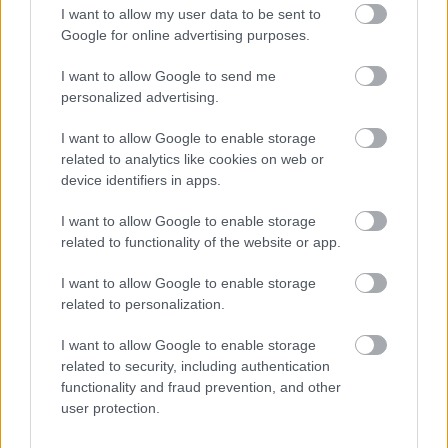
I want to allow my user data to be sent to
Google for online advertising purposes.
I want to allow Google to send me
40 fok, vízhiány és leálló Paksi Atomerőmű –
personalized advertising.
így próbálják túlélni a magyarok a brutális
hőséget
I want to allow Google to enable storage
related to analytics like cookies on web or
BELFÖLD
AUGUSZTUS 2., 08:47
device identifiers in apps.
I want to allow Google to enable storage
related to functionality of the website or app.
I want to allow Google to enable storage
related to personalization.
I want to allow Google to enable storage
related to security, including authentication
functionality and fraud prevention, and other
user protection.