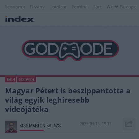
Economx
Dívány
Totalcar
Femina
Port
We ❤︎ Budapes
TECH
GODMODE
Magyar Pétert is beszippantotta a
világ egyik leghíresebb
videójátéka
2026.04.15. 19:17
KISS MÁRTON BALÁZS