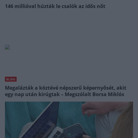
146 millióval húzták le csalók az idős nőt
BLIKK
Megalázták a köztévé népszerű képernyősét, akit
egy nap után kirúgtak – Megszólalt Borsa Miklós