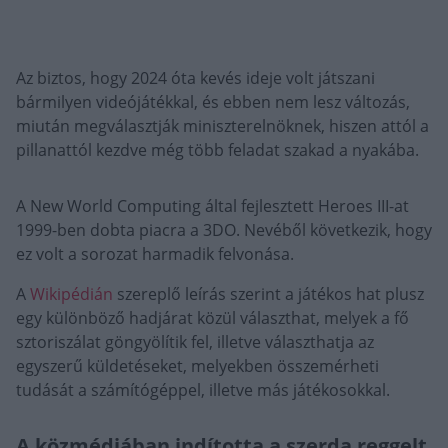
Az biztos, hogy 2024 óta kevés ideje volt játszani
bármilyen videójátékkal, és ebben nem lesz változás,
miután megválasztják miniszterelnöknek, hiszen attól a
pillanattól kezdve még több feladat szakad a nyakába.
A New World Computing által fejlesztett Heroes III-at
1999-ben dobta piacra a 3DO. Nevéből következik, hogy
ez volt a sorozat harmadik felvonása.
A
Wikipédián
szereplő leírás szerint a játékos hat plusz
egy különböző hadjárat közül választhat, melyek a fő
sztoriszálat göngyölítik fel, illetve választhatja az
egyszerű küldetéseket, melyekben összemérheti
tudását a számítógéppel, illetve más játékosokkal.
A közmédiában indította a szerda reggelt