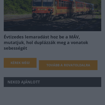
Évtizedes lemaradást hoz be a MÁV,
mutatjuk, hol duplázzák meg a vonatok
sebességét
KÉREK MÉG!
TOVÁBB A ROVATOLDALRA
NEKED AJÁNLOTT