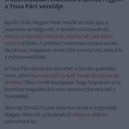
a Tisza Párt vezetője
Április 15-én Magyar Péter másfél év után újra a
közmédia vendége volt. A leendő miniszterelnök
először a Kossuth rádiónak, majd az M1-nek adott
interjút
élőben. A politikus ismertette volna a terveit,
de párszor megakadt, mivel több ponton vita alakult ki
a műsorvezetőkkel.
A Tisza Párt elnöke ezt követően a Sándor-palotába
ment, ahol
képet posztolt Sulyok Tamás köztársasági
elnökkel
. Ekkor ismét leszögezte, hogy Sulyoknak az új
kormány megalakulása után azonnal távoznia kell a
hivatalából.
Nemrég Donald Trump amerikai elnök is megszólalt
Magyar Péterről, a részletekről
ebben a cikkben
számoltunk be.