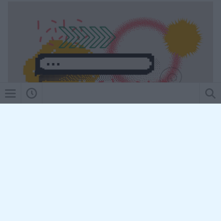
EGÉSZSÉGKALAUZ
Orvosmeteorológia: kipukkad a hőségbuborék
pénteken! Viharos zivatarokkal, jégesővel csap le a
hidegfront