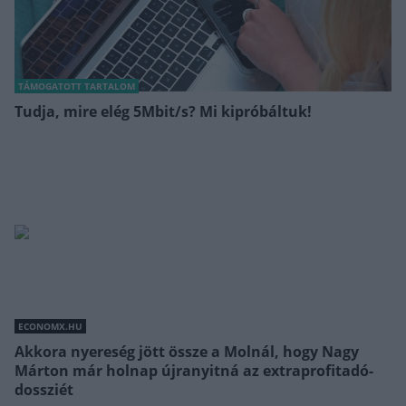
TÁMOGATOTT TARTALOM
Tudja, mire elég 5Mbit/s? Mi kipróbáltuk!
ECONOMX.HU
Akkora nyereség jött össze a Molnál, hogy Nagy
Márton már holnap újranyitná az extraprofitadó-
dossziét