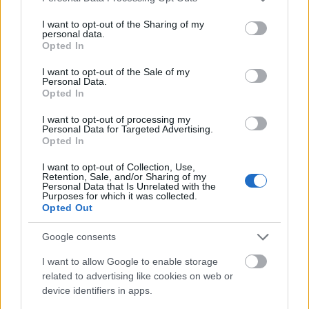
services and may gather and store information including but
not limited to your visit or usage behaviour. You may click to
I want to opt-out of the Sharing of my
personal data.
grant or deny consent to Google and its third-party tags to
Opted In
use your data for below specified purposes in below Google
consent section.
I want to opt-out of the Sale of my
Personal Data.
Opted In
I want to opt-out of processing my
Personal Data for Targeted Advertising.
Orbán Balázs köszönetet mondott az
Opted In
energiaválság kezeléséért
I want to opt-out of Collection, Use,
Retention, Sale, and/or Sharing of my
BELFÖLD
AUGUSZTUS 2., 09:18
Personal Data that Is Unrelated with the
Purposes for which it was collected.
Opted Out
Google consents
I want to allow Google to enable storage
related to advertising like cookies on web or
device identifiers in apps.