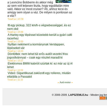
a Leoncino Bobberre és akkor még
az sem volt teljesen tiszta, hogy egyáltalán mire
való. Akkor ez most cruiser? Áh, ahhoz kicsi és
amúgy sem olyan a váz. De milyen is pontosan az
a váz?
TotalCar | 15:58
Itt egy pickup, 322 km/h-s végsebességgel, és ez
nem oké
TotalCar | 15:58
A Harley egy lépéssel közelebb került a gyári café
racerhez
TotalCar | 15:00
Nyíltan nekiment a kormánynak Verstappen,
lépéseket vár
TotalCar | 14:03
Döntöttek: nem lehet túl erős autót vezetni friss
jogosítvánnyal – csak egy részlet maradt ki
TotalCar | 13:27
Elektromos BMW kabriót szúrtak ki: ez már az új i4
lehet
TotalCar | 12:02
Videó: Gigantikusat zakózott egy rolleres, miután
eltalálta a Passatot
TotalCar | 11:10
»
»
Autó-motor
© 2006-2009.
LAPSZEMLE.hu
- Minden jog fen