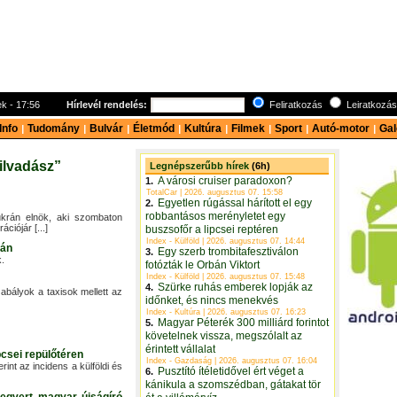
ntek - 17:56
Hírlevél rendelés:
Feliratkozás
Leiratkozá
Info
Tudomány
Bulvár
Életmód
Kultúra
Filmek
Sport
Autó-motor
Gal
|
|
|
|
|
|
|
|
ilvadász”
Legnépszerűbb hírek
(6h)
A városi cruiser paradoxon?
1.
TotalCar | 2026. augusztus 07. 15:58
Egyetlen rúgással hárított el egy
2.
robbantásos merényletet egy
 ukrán elnök, aki szombaton
ciójár [...]
buszsofőr a lipcsei reptéren
Index - Külföld | 2026. augusztus 07. 14:44
ján
Egy szerb trombitafesztiválon
3.
k.
fotózták le Orbán Viktort
Index - Külföld | 2026. augusztus 07. 15:48
Szürke ruhás emberek lopják az
4.
abályok a taxisok mellett az
időnket, és nincs menekvés
Index - Kultúra | 2026. augusztus 07. 16:23
Magyar Péterék 300 milliárd forintot
5.
követelnek vissza, megszólalt az
érintett vállalat
pcsei repülőtéren
Index - Gazdaság | 2026. augusztus 07. 16:04
nt az incidens a külföldi és
Pusztító ítéletidővel ért véget a
6.
kánikula a szomszédban, gátakat tör