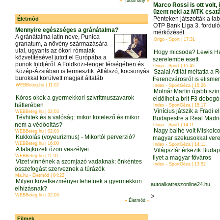
»
»
Tudomány
Marco Rossi is ott volt,
üzent neki az MTK csat
Pénteken játszották a la
Életmód
OTP Bank Liga 3. forduló
Mennyire egészséges a gránátalma?
mérkőzését.
A gránátalma latin neve, Punica
Origo - Sport | 17:31
granatum, a növény származására
utal, ugyanis az ókori rómaiak
Hogy micsoda? Lewis Ha
közvetítésével jutott el Európába a
szerelembe esett
punok földjéről. A Földközi-tenger térségében és
Origo - Sport | 15:45
Közép-Ázsiában is termesztik. Átlátszó, kocsonyás
Szalai Attilát méltatta a 
burokkal körülvett magjait általáb
Ferencvárosról is elisme
WEBBeteg.hu | 11:02
Index - SportGéza | 15:26
Molnár Martin újabb szint
Kóros okok a gyermekkori szívritmuszavarok
eldőlhet a brit F3 dobog
hátterében
Index - SportGéza | 15:17
Vinícius játszik a Fradi e
WEBBeteg.hu | 02:03
Tévhitek és a valóság: mikor kötelező és mikor
Budapestre a Real Madr
nem a védőoltás?
Origo - Sport | 14:11
Nagy balhé volt Miskolc
WEBBeteg.hu | 02:03
Kukkolás (voyeurizmus) - Mikortól perverzió?
magyar szekusokkal ver
WEBBeteg.hu | 16:00
Index - SportGéza | 14:11
A talajközeli ózon veszélyei
Világsztár érkezik Budap
WEBBeteg.hu | 11:01
ilyet a magyar főváros
Vizet vinnének a szomjazó vadaknak: önkéntes
Index - SportGéza | 13:52
összefogást szerveznek a túrázók
Ma.hu - Életmód | 04:22
Milyen következményei lehetnek a gyermekkori
autoalkatreszonline24.hu
elhízásnak?
WEBBeteg.hu | 02:03
>
»
»
Életmód
Filmek