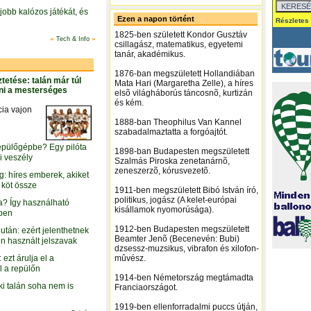
jobb kalózos játékát, és
Ezen a napon történt
1825-ben született Kondor Gusztáv
»
»
Tech & Info
csillagász, matematikus, egyetemi
tanár, akadémikus.
1876-ban megszületett Hollandiában
ztetése: talán már túl
Mata Hari (Margaretha Zelle), a híres
gni a mesterséges
elsõ világháborús táncosnõ, kurtizán
és kém.
cia vajon
1888-ban Theophilus Van Kannel
szabadalmaztatta a forgóajtót.
repülőgépbe? Egy pilóta
1898-ban Budapesten megszületett
i veszély
Szalmás Piroska zenetanárnõ,
zeneszerzõ, kórusvezetõ.
: híres emberek, akiket
 köt össze
1911-ben megszületett Bibó István író,
politikus, jogász (A kelet-európai
a? Így használható
kisállamok nyomorúsága).
zben
1912-ben Budapesten megszületett
 után: ezért jelenthetnek
Beamter Jenõ (Becenevén: Bubi)
n használt jelszavak
dzsessz-muzsikus, vibrafon és xilofon-
: ezt árulja el a
mûvész.
l a repülőn
1914-ben Németország megtámadta
aki talán soha nem is
Franciaországot.
1919-ben ellenforradalmi puccs útján,