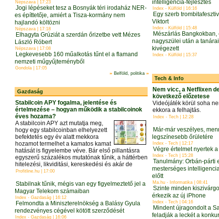
intelligencia-fejlesztés
Népszava | 17:23
Jogi lépéseket tesz a Bosnyák téri irodaház NER-
Index - Külföld | 16:16
Egy szerb trombitafeszti
es építtetője, amiért a Tisza-kormány nem
Viktort
hajlandó költözni
Index - Külföld | 15:48
Népszava | 17:18
Mészárlás Bangkokban, e
Elhagyta Grúziát a szerdán őrizetbe vett Mézes
nagyszülei után a tanára
László Róbert
kivégezett
Népszava | 17:08
Legkevesebb 160 műalkotás tűnt el a flamand
Index - Külföld | 15:37
nemzeti műgyűjteményből
Gondola | 17:05
»
»
Belföld, politika
Tech & Info
Nem vicc, a Netflixen d
Gazdaság
következő előzetese
Stabilcoin APY fogalma, jelentése és
Videójáték körül soha n
értelmezése – hogyan működik a stabilcoinok
ekkora a felhajtás.
éves hozama?
Index - Tech | 12:28
A stabilcoin APY azt mutatja meg,
Már-már veszélyes, menny
hogy egy stabilcoinban elhelyezett
befektetés egy év alatt mekkora
legszínesebb őrületére
hozamot termelhet a kamatos kamat
Index - Tech | 12:17
Végre értelmet nyertek a
hatását is figyelembe véve. Bár első pillantásra
Index - Tech | 15:28
egyszerű százalékos mutatónak tűnik, a háttérben
Tanulmány: Orbán-párti e
hitelezési, likviditási, kereskedési és akár de
mesterséges intelligenci
Profitline.hu | 17:00
előtt
Ma.hu - Informatika | 08:41
Stabilnak tűnik, mégis van egy figyelmeztető jel a
Szinte minden kiszivárgot
Magyar Telekom számaiban
érkezik az új iPhone
Index - Gazdaság | 16:12
Index - Tech | 04:16
Felmondta a Miniszterelnökség a Balásy Gyula
Mindent újragondolt a 
rendezvényes cégével kötött szerződését
feladják a leckét a konk
Index - Gazdaság | 16:06