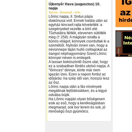
Újkenyér Hava (augusztus) 10.
napja
Becse - Besenyô - türk.
Lôrinc napja, II. Sixtus pápa
diakónusa volt. Ennek halála után az
egyház kincseit rajta követelték: a
szegényeket vezette a bíró elé.
Tûzhalálra ítélték, elevenen sütötték
meg († 258). A máglyán siratta a
bûnös világot, könnyek csordultak ki a
szemébôl. Nyilván innen van, hogy a
névünnepe táján hulló csillagokat az
óangol néphagyomány Szent Lôrinc
könnyei néven is emlegeti.
A lassan beköszöntô ôszre utal, hogy
ez a szabadban fürdés utolsó napja. A
"lôrinces" dinnye, körte már nem
igazán ízes. Ezen a napon fordul az
idôjárás: ha szép idô van, hosszú lesz
az ôsz.
Lôrinc napja után a fás növények
megállnak fejlôdésükben, és a kígyó
odvába bújik.
Ha Lôrinc napján olyan bôségesen
esik az esô, hogy a kerékvágásban
megmarad, sok bor terem és sok, jó
minôségû ôszi gyümölcs.