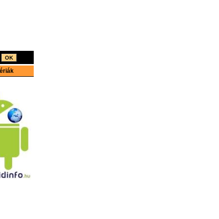
s
ériák