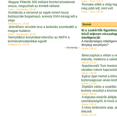
Index - Tech | 13:12
Magyar Péterék 300 milliárd forintot követelnek
Remake-elték a világ leg
vissza, megszólalt az érintett vállalat
még jobb lett, mint volt
Index - Gazdaság | 16:04
Index - Tech | 08:18
Korlátozta a versenyt az egyik ismert hazai
fodrászcikk forgalmazó, komoly GVH-bírság lett a
vége
Profitline.hu | 16:00
Bulvár
Jelentősen olcsóbb lesz a tankolás szombattól a
Itt a szakértők figyelme
magyar kutakon
késő teljesen visszafo
Index - Gazdaság | 15:56
Nemzetközi konyhákat ellenőriz az NKFH a
intelligenciát
kormányhivatalokkal együtt
A mesterséges intelligen
tényleg veszélyes?
Profitline.hu | 15:00
»
»
Gazdaság
Velvet | 08:42
Belecsaphat a villám a 
elárulta, mekkora a valód
Velvet | 07:22
Napóleontól Tom Hanksig
váratlan rokoni kapcsolat
Velvet | 06:04
Egész éjjel mehet a klím
biztonságosan alvás kö
Velvet | 10:02
Digitális válás a szakítás
komoly veszélyt a közöse
Velvet | 09:34
A légiutas-kísérők állítják
személyiségről, ki hová ü
Velvet | 08:14
5 híres történelmi alak, 
létezett
Velvet | 07:22