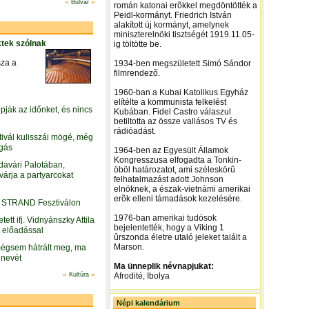
»
»
Bulvár
román katonai erõkkel megdöntötték a
Peidl-kormányt. Friedrich István
alakított új kormányt, amelynek
miniszterelnöki tisztségét 1919.11.05-
ktek szólnak
ig töltötte be.
sza a
1934-ben megszületett Simó Sándor
filmrendezõ.
1960-ban a Kubai Katolikus Egyház
elítélte a kommunista felkelést
ják az időnket, és nincs
Kubában. Fidel Castro válaszul
betiltotta az össze vallásos TV és
rádióadást.
tivál kulisszái mögé, még
rgás
1964-ben az Egyesült Államok
Kongresszusa elfogadta a Tonkin-
vári Palotában,
öböl határozatot, ami széleskörû
 várja a partyarcokat
felhatalmazást adott Johnson
elnöknek, a észak-vietnámi amerikai
erõk elleni támadások kezelésére.
 a STRAND Fesztiválon
1976-ban amerikai tudósok
tett ifj. Vidnyánszky Attila
bejelentették, hogy a Viking 1
t előadással
ûrszonda életre utaló jeleket talált a
Marson.
, mégsem hátrált meg, ma
 nevét
Ma ünneplik névnapjukat:
»
»
Kultúra
Afrodité, Ibolya
Népi kalendárium