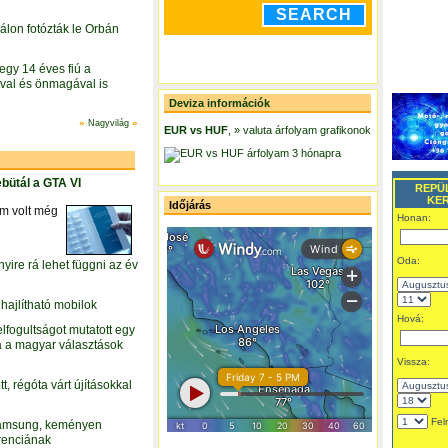
válon fotózták le Orbán
gy 14 éves fiú a
ival és önmagával is
Deviza információk
»
»
Nagyvilág
EUR vs
HUF
, » valuta árfolyam grafikonok
ebütál a GTA VI
Időjárás
em volt még
ire rá lehet függni az év
 hajlítható mobilok
lfogultságot mutatott egy
a a magyar választások
t, régóta várt újításokkal
Samsung, keményen
urenciának