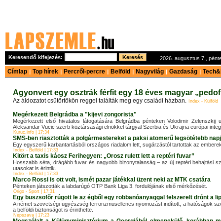
Keresendő kifejezés:
2026. augusztus 7., pé
Címlap
Top hírek
Percről-percre
Belföld
Nagyvilág
Gazdaság
Tech&
|
|
|
|
|
|
Agyonvert egy osztrák férfit egy 18 éves magyar „pedof
Az áldozatot csütörtökön reggel találták meg egy családi házban.
Index - Külföld
Megérkezett Belgrádba a "kijevi zongorista"
Megérkezett első hivatalos látogatására Belgrádba pénteken Volodimir Zelenszkij
Aleksandar Vucic szerb köztársasági elnökkel tárgyal Szerbia és Ukrajna európai integrá
Kuruc.info | 17:34
SMS-ben riasztották a polgármestereket a paksi atomerű legsötétebb nap
Egy egyszerű karbantartásból országos riadalom lett, sugárzástól tartottak az embere
Index - Belföld | 17:33
Kitört a taxis káosz Ferihegyen: „Orosz rulett lett a reptéri fuvar”
Hosszabb séta, drágább fuvar és nagyobb bizonytalanság – az új reptéri behajtási sz
utasokat is érintik.
Index - Belföld | 17:33
Marco Rossi is ott volt, ismét pazar játékkal üzent neki az MTK csatára
Pénteken játszották a labdarúgó OTP Bank Liga 3. fordulójának első mérkőzését.
Origo - Sport | 17:31
Egy buszsofőr rúgott le az égből egy robbanóanyaggal felszerelt drónt a li
A német szövetségi ügyészség terrorizmusellenes nyomozást indított, a hatóságok szeri
a belföldi biztonságot is érinthette.
Népszava | 17:23