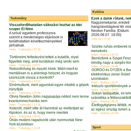
Kultúra
Tudomány
Ezek a dalok rólunk, ne
Nagyzenekarral, eredeti
Visszafordíthatatlan változást hozhat az idei
hangzásvilágával tér vis
szuper El Nino
Neoton Família. [Dátum:
A szöuli egyetem professzora
2026.08.07. 19:00]
szerint a mesterséges eljárások is
zene.hu | 17:00
beláthatatlan következményekkel
járhatnak.
Szürke ruhás emberek lop
Index - Tudomány | 07:32
menekvés
Index - Kultúra | 16:23
Történelmi felfedezést tettek a kutatók, olyat
Benéztünk a Sziget Fesz
figyeltek meg, amit korábban még senki sem
mindig nagy a sürgés-fo
Index - Tudomány | 03:57
Index - Kultúra | 14:49
Rekordhőség és riasztó hírek: Miért merít ki
GORDO és DYZEN a Buda
mentálisan is a jelenlegi helyzet, és hogyan
elektronikus zenei őrület
szerezzük vissza a kontrollt?
szombaton
Index - Tudomány | 13:22
Index - Kultúra | 10:47
Elnémultunk, mert agyunkat egyre inkább a gépek
Inkluzív sportélmények
irányítják
Index - Kultúra | 10:07
Sokan találgatták, mi lehe
Index - Tudomány | 03:59
Olivia Newton-John nagypapája nélkül nem lenne
szándéka a félbeszakítot
kvantummechanika sem
Index - Kultúra | 08:31
Életfogytiglanra ítélték
Index - Tudomány | 17:18
Kiderült, miért vitte át Hannibál az elefántjait az
az egész ország ismeri a
Alpokon, és az is, hogy merre mentek
Index - Kultúra | 07:49
Index - Tudomány | 16:43
Óriás mutáns ragadozók után nyomoztak New
York közelében
Sport
Index - Tudomány | 11:18