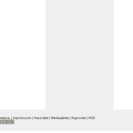
ntarva. |
Impresszum
|
Használat
|
Médiaajánlat
|
Kapcsolat
|
RSS