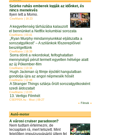
Szürke ruhás emberek lopják az időnket, és
nincs menekvés
Ilyen lett a Momo.
CineMatrix | 16:23
A kegyetlenség tárházába kalauzolt
el bennünket a Netflix kolumbiai sorozata
CineMatrix | 03:41
„Ryan Murphy mindannyiunkkal eljátszatta a
sorozatgyilkost” – A szilánkok főszereplőivel
beszélgettünk
CineMatrix | 16:39
Sorra dönti a rekordokat, felfoghatatlan
mennyiségű pénzt termelt egyetlen hétvége alatt
az új Pókember-film
CineMatrix | 13:34
Hugh Jackman új filmje éjsötét hangulatban
gondolja újra az angol népmesék hősét
CineMatrix | 12:48
A Stranger Things sztárja őrült sorozatgyilkosként
szedi áldozatait
CineMatrix | 13:05
13. Vertigo Filmhét
CSEPPEK.hu - Mozi | 09:27
»
»
Filmek
Autó-motor
A városi cruiser paradoxon?
Nem tudtam értelmezni, de
lecsaptam rá, mert tetszett. Mint
felelőtlen impulzusvásárló ültem fel