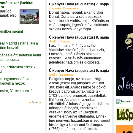
 ismét pazar játékkal
Újkenyér Hava (augusztus) 7. napja
ára
Csiperke, Cseperke -
bdarúgó
Donát napja, népünk ajkán olykor
jának első
Dónát, Dónátus, a szôlôsgazdák,
szôlôskertek védôszentje. Különösen
villámcsapás, jégesô eltávoztatásáért
szoktak hozzá könyörögni.
milton megint
Újkenyér Hava (augusztus) 8. napja
Sudár - Karcsú
Real Madrid sztárja, aki a
László napja, férfinév a szláv
rően beszélt
Vladislav névbôl fejlôdött Ladiszló,
Ladszló, Lacló, László alakokon
lépés előtt: heteken belül
keresztül. A szláv név elemeinek
ósának sorsa
jelentése: hatalom és dicsôség.
llen, sztárokkal érkezik
Újkenyér Hava (augusztus) 9. napja
id
Emôd - Szopóska
on, egymással és a
Emigdius napja, az olaszországi
Ascoli (Ascalum) püspöke volt, aki
ekedtek a nézők
300 körül élt. A város lakói ôsidôktôl
estre, 31 éve nem látott
kezdve patrónusuknak tisztelték.
1703-ban földrengések pusztítottak
Itáliában, Ascalumot azonban
»
»
Sport
elkerülték. A lakosság ugyanis három
hónapon át böjtölt, imádkozott,
vezekelt, hogy az Úr Emigdius
érdemeiért vegye oltalmába. Ennek
híre menvén, hazánkban is segítségül
hívták, így a komáromi földrengés
(1763) idejében, de máskor is.