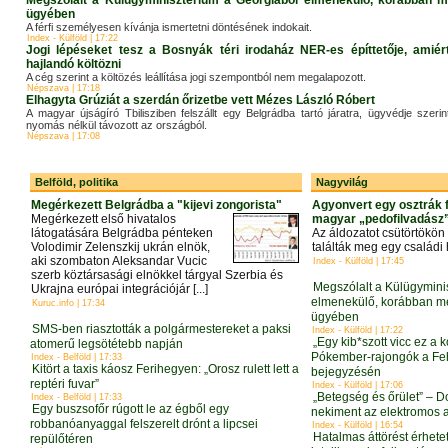
Megszólalt a Külügyminisztérium a Georgiából elmenekülő, korábban m
ügyében
A férfi személyesen kívánja ismertetni döntésének indokait.
Index - Külföld | 17:22
Jogi lépéseket tesz a Bosnyák téri irodaház NER-es építtetője, amié
hajlandó költözni
A cég szerint a költözés leállítása jogi szempontból nem megalapozott.
Népszava | 17:18
Elhagyta Grúziát a szerdán őrizetbe vett Mézes László Róbert
A magyar újságíró Tbilisziben felszállt egy Belgrádba tartó járatra, ügyvédje szeri
nyomás nélkül távozott az országból.
Népszava | 17:08
Belföld, politika
Nagyvilág
Megérkezett Belgrádba a "kijevi zongorista"
Agyonvert egy osztrák f
Megérkezett első hivatalos
magyar „pedofilvadász
látogatására Belgrádba pénteken
Az áldozatot csütörtökön
Volodimir Zelenszkij ukrán elnök,
találták meg egy családi
aki szombaton Aleksandar Vucic
Index - Külföld | 17:45
szerb köztársasági elnökkel tárgyal Szerbia és
Megszólalt a Külügymini
Ukrajna európai integrációjár [...]
elmenekülő, korábban me
Kuruc.info | 17:34
ügyében
SMS-ben riasztották a polgármestereket a paksi
Index - Külföld | 17:22
„Egy kib*szott vicc ez a 
atomerű legsötétebb napján
Pókember-rajongók a Fe
Index - Belföld | 17:33
Kitört a taxis káosz Ferihegyen: „Orosz rulett lett a
bejegyzésén
reptéri fuvar”
Index - Külföld | 17:06
„Betegség és őrület” – 
Index - Belföld | 17:33
Egy buszsofőr rúgott le az égből egy
nekiment az elektromos 
robbanóanyaggal felszerelt drónt a lipcsei
Index - Külföld | 16:54
Hatalmas áttörést érhete
repülőtéren