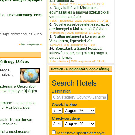
egvert magyar újságíró
át a villámárvíz
Index - Külföld | 2026. augusztus 07. 13:34
Nagy balhé volt Miskolcon,
7.
egymással és a magyar szekusokkal
rt a Tisza-kormány nem
verekedtek a nézők
Index - SportGéza | 2026. augusztus 07. 14:11
Növelte az árbevételét és az üzleti
8.
eredményét a Mol az első félévben
Profitline.hu | 2026. augusztus 07. 13:00
nt saját döntéséből és külső
Nyíltan nekiment a kormánynak
9.
Verstappen, lépéseket vár
»
»
Percről-percre
TotalCar | 2026. augusztus 07. 14:03
Benéztünk a Sziget Fesztivál
10.
kulisszái mögé, még mindig nagy a
sürgés-forgás
érfit egy 18 éves
Index - Kultúra | 2026. augusztus 07. 14:49
”
Hotelek - a legjobbtól a legolcsóbbig
 reggel
 házban.
sztérium a Georgiából
gvert magyar újságíró
kormány” – kiakadtak a
hér Ház botrányos
Donald Trump durván
autósoknak
tt el a mesterséges